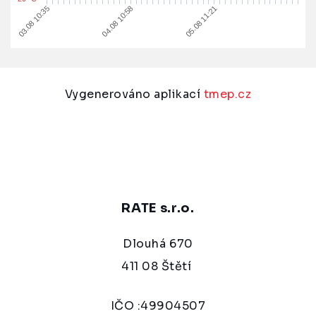
03.08 10:35
05.08 11:21
04.08 10:58
Vygenerováno aplikací
tmep.cz
RATE s.r.o.
Dlouhá 670
411 08 Štětí
IČO :49904507