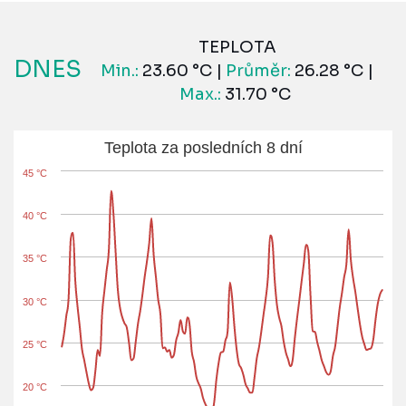
TEPLOTA
DNES
Min.:
23.60 °C |
Průměr:
26.28 °C |
Max.:
31.70 °C
Teplota za posledních 8 dní
45 °C
40 °C
35 °C
30 °C
25 °C
20 °C