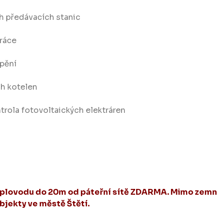
h předávacích stanic
práce
ápění
ch kotelen
trola fotovoltaických elektráren
teplovodu do 20m od páteřní sítě ZDARMA. Mimo zemn
objekty ve městě Štětí.