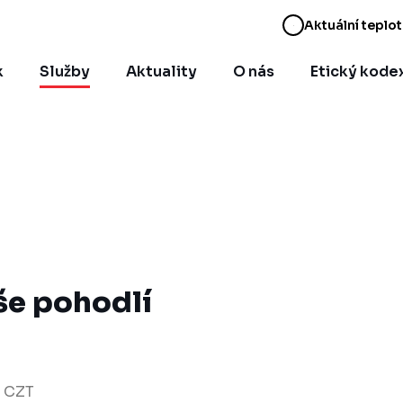
Aktuální teplot
k
Služby
Aktuality
O nás
Etický kode
še pohodlí
z CZT