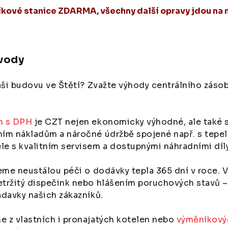
íkové stanice ZDARMA, všechny další opravy jdou na 
 vody
Vaši budovu ve Štětí? Zvažte výhody centrálního zás
h s DPH
je CZT nejen ekonomicky výhodné, ale také sp
ím nákladům a náročné údržbě spojené např. s tepel
e s kvalitním servisem a dostupnými náhradními díly
jeme neustálou péči o dodávky tepla 365 dní v roce. 
etržitý dispečink nebo hlášením poruchových stavů –
adavky našich zákazníků.
 z vlastních i pronajatých kotelen nebo
výměníkový