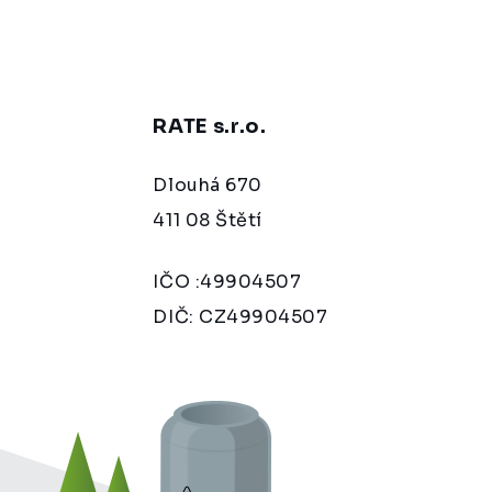
RATE s.r.o.
Dlouhá 670
411 08 Štětí
IČO :49904507
DIČ: CZ49904507