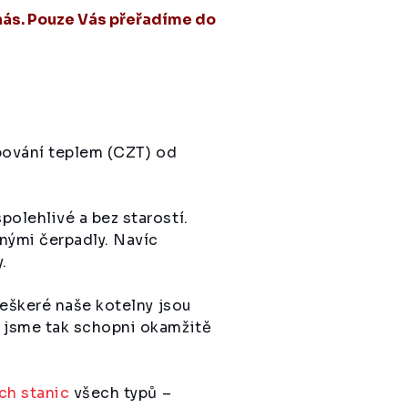
nás. Pouze Vás přeřadíme do
obování teplem (CZT) od
olehlivé a bez starostí.
nými čerpadly. Navíc
.
Veškeré naše kotelny jsou
 jsme tak schopni okamžitě
ch stanic
všech typů –