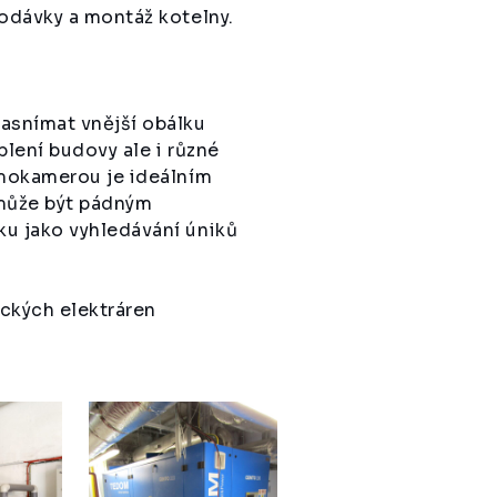
dodávky a montáž kotelny.
nasnímat vnější obálku
plení budovy ale i různé
rmokamerou je ideálním
může být pádným
ku jako vyhledávání úniků
ických elektráren