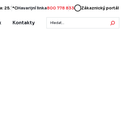
a: 25.1°C
Havarijní linka
800 778 833
Zákaznický portál
x
Kontakty