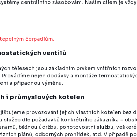
 systémy centrálního zásobování. Naším cílem je vžd
 tepelným čerpadlům.
ostatických ventilů
ých tělesech jsou základním prvkem vnitřních rozvodů
 Provádíme nejen dodávky a montáže termostatických
avení a případnou výměnu.
h i průmyslových kotelen
jišťujeme provozování jejich vlastních kotelen bez d
lu služeb dle požadavků konkrétního zákazníka – obsl
znamů, běžnou údržbu, pohotovostní službu, veškeré 
evizních plánů, odborných prohlídek, atd. V případě p