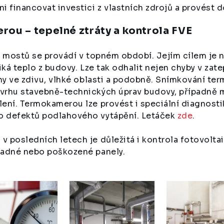
i financovat investici z vlastních zdrojů a provést 
ou – tepelné ztráty a kontrola FVE
a mostů se provádí v topném období. Jejím cílem je 
iká teplo z budovy. Lze tak odhalit nejen chyby v zate
iny ve zdivu, vlhké oblasti a podobně. Snímkování te
vrhu stavebně-technických úprav budovy, případně 
ení. Termokamerou lze provést i speciální diagnosti
o defektů podlahového vytápění. Letáček
zde
.
 posledních letech je důležitá i kontrola fotovolta
vadné nebo poškozené panely.