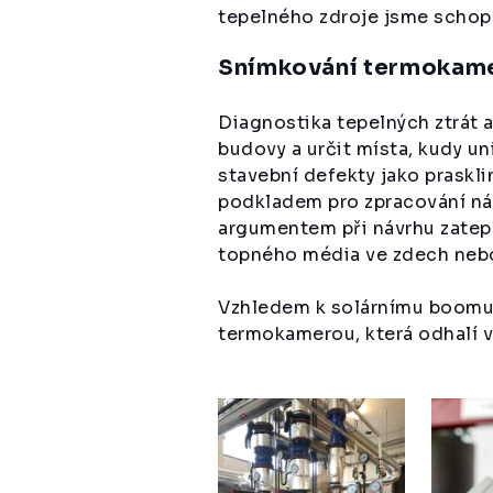
tepelného zdroje jsme schopn
Snímkování termokamer
Diagnostika tepelných ztrát 
budovy a určit místa, kudy un
stavební defekty jako praskl
podkladem pro zpracování ná
argumentem při návrhu zatepl
topného média ve zdech neb
Vzhledem k solárnímu boomu v
termokamerou, která odhalí 