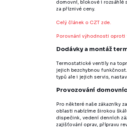
domovní, blokové i rozsáhlé
za příznivé ceny.
Celý článek o CZT zde.
Porovnání výhodnosti oproti
Dodávky a montáž term
Termostatické ventily na topn
jejich bezchybnou funkčnost.
typů ale i jejich servis, nast
Provozování domovníc
Pro některé naše zákazníky za
oblasti nabízíme širokou šká
dispečink, vedení denních zá
zajišťování oprav, přípravu r