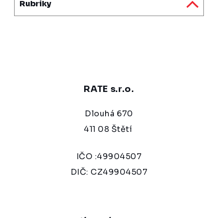
Rubriky
RATE s.r.o.
Dlouhá 670
411 08 Štětí
IČO :49904507
DIČ: CZ49904507