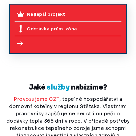
Nejlepší projekt
Odstávka prům. zóna
Jaké
služby
nabízíme?
Provozujeme CZT
, tepelné hospodářství a
domovní kotelny v regionu Štětska. Vlastními
pracovníky zajišťujeme neustálou péči o
dodávky tepla 365 dní v roce. V případě potřeby
rekonstrukce tepelného zdroje jsme schopni
financovat investici z vlastních zdrojů a