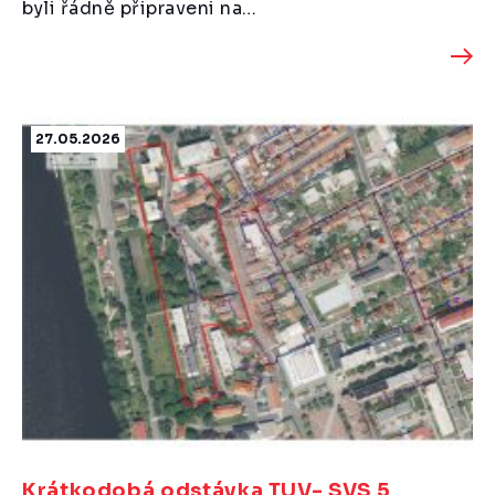
byli řádně připraveni na…
27.05.2026
Krátkodobá odstávka TUV- SVS 5