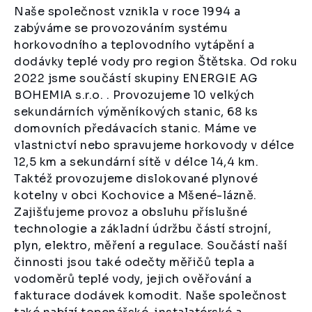
Naše společnost vznikla v roce 1994 a
zabýváme se provozováním systému
horkovodního a teplovodního vytápění a
dodávky teplé vody pro region Štětska. Od roku
2022 jsme součástí skupiny ENERGIE AG
BOHEMIA s.r.o. . Provozujeme 10 velkých
sekundárních výměníkových stanic, 68 ks
domovních předávacích stanic. Máme ve
vlastnictví nebo spravujeme horkovody v délce
12,5 km a sekundární sítě v délce 14,4 km.
Taktéž provozujeme dislokované plynové
kotelny v obci Kochovice a Mšené-lázně.
Zajišťujeme provoz a obsluhu příslušné
technologie a základní údržbu částí strojní,
plyn, elektro, měření a regulace. Součástí naší
činnosti jsou také odečty měřičů tepla a
vodoměrů teplé vody, jejich ověřování a
fakturace dodávek komodit. Naše společnost