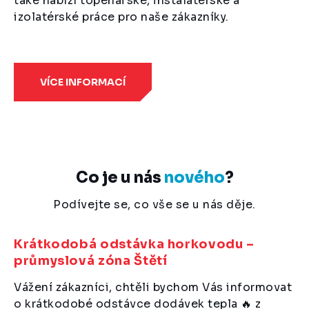
také nabízí topenářské, instalatérské a
izolatérské práce pro naše zákazníky.
VÍCE INFORMACÍ
Co je u nás
nového
?
Podívejte se, co vše se u nás děje.
Krátkodobá odstávka horkovodu –
průmyslová zóna Štětí
Vážení zákazníci, chtěli bychom Vás informovat
o krátkodobé odstávce dodávek tepla 🔥 z