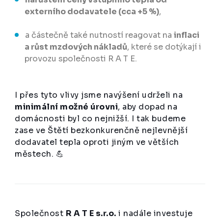
externího dodavatele (cca +5 %)
,
a částečně také nutností reagovat na
inflaci
a růst mzdových nákladů
, které se dotýkají i
provozu společnosti R A T E.
I přes tyto vlivy jsme navýšení udrželi na
minimální možné úrovni
, aby dopad na
domácnosti byl co nejnižší. I tak budeme
zase ve Štětí bezkonkurenčně nejlevnější
dodavatel tepla oproti jiným ve větších
městech. 💪
Společnost
R A T E s.r.o.
i nadále investuje