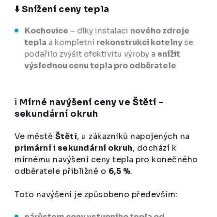
⬇️ Snížení ceny tepla
Kochovice
– díky instalaci
nového zdroje
tepla
a kompletní
rekonstrukci kotelny
se
podařilo zvýšit efektivitu výroby a
snížit
výslednou cenu tepla pro odběratele
.
ℹ️ Mírné navýšení ceny ve Štětí –
sekundární okruh
Ve městě
Štětí
, u zákazníků napojených na
primární i sekundární okruh
, dochází k
mírnému navýšení ceny tepla pro konečného
odběratele přibližně o
6,5 %
.
Toto navýšení je způsobeno především:
nárůstem ceny vstupního tepla od