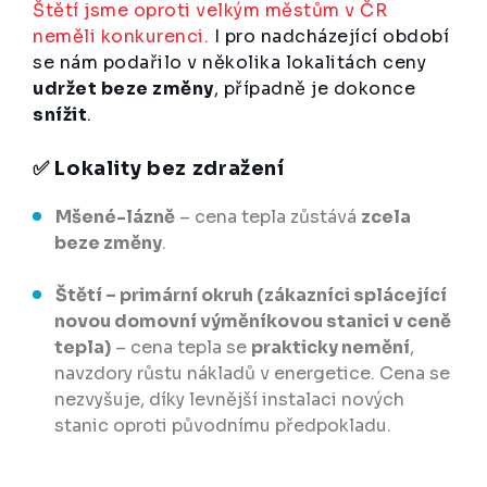
Štětí jsme oproti velkým městům v ČR
neměli konkurenci.
I pro nadcházející období
se nám podařilo v několika lokalitách ceny
udržet beze změny
, případně je dokonce
snížit
.
✅ Lokality bez zdražení
Mšené-lázně
– cena tepla zůstává
zcela
beze změny
.
Štětí – primární okruh (zákazníci splácející
novou domovní výměníkovou stanici v ceně
tepla)
– cena tepla se
prakticky nemění
,
navzdory růstu nákladů v energetice. Cena se
nezvyšuje, díky levnější instalaci nových
stanic oproti původnímu předpokladu.