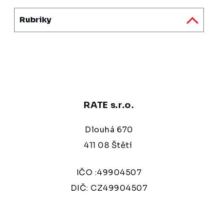
Rubriky
RATE s.r.o.
Dlouhá 670
411 08 Štětí
IČO :49904507
DIČ: CZ49904507