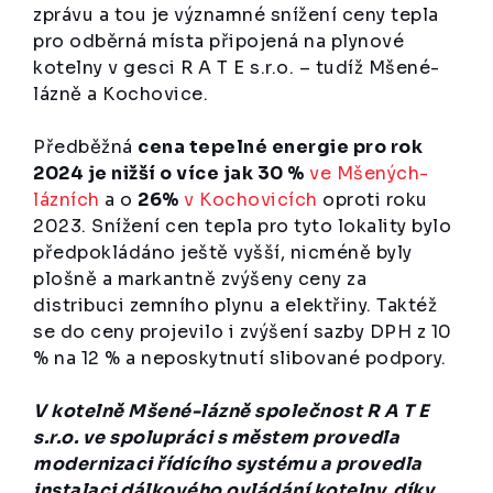
zprávu a tou je významné snížení ceny tepla
pro odběrná místa připojená na plynové
kotelny v gesci R A T E s.r.o. – tudíž Mšené-
lázně a Kochovice.
Předběžná
cena tepelné energie pro rok
2024 je nižší o více jak 30 %
ve Mšených-
lázních
a o
26%
v Kochovicích
oproti roku
2023. Snížení cen tepla pro tyto lokality bylo
předpokládáno ještě vyšší, nicméně byly
plošně a markantně zvýšeny ceny za
distribuci zemního plynu a elektřiny. Taktéž
se do ceny projevilo i zvýšení sazby DPH z 10
% na 12 % a neposkytnutí slibované podpory.
V kotelně Mšené-lázně společnost R A T E
s.r.o. ve spolupráci s městem provedla
modernizaci řídícího systému a provedla
instalaci dálkového ovládání kotelny, díky