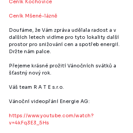
Ceník Kochovice
Ceník Mšené-lázně
Doufáme, že Vám zpráva udělala radost a v
dalších letech vidíme pro tyto lokality další
prostor pro snižování cen a spotřeb energií.
Držte nám palce.
Přejeme krásné prožití Vánočních svátků a
šťastný nový rok.
Váš team R A T E s.r.o.
Vánoční videopřání Energie AG:
https://www.youtube.com/watch?
v=4kFq3E3_5Hs