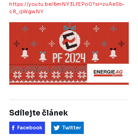
https://youtu.be/6mNY3LfEPo0?si=zuAeSb-
cR_qWgwNY
Sdílejte článek
Facebook
Twitter